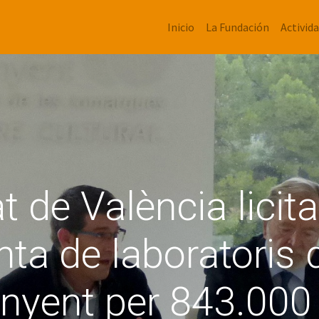
Inicio
La Fundación
Activid
t de València licit
anta de laboratoris
inyent per 843.000