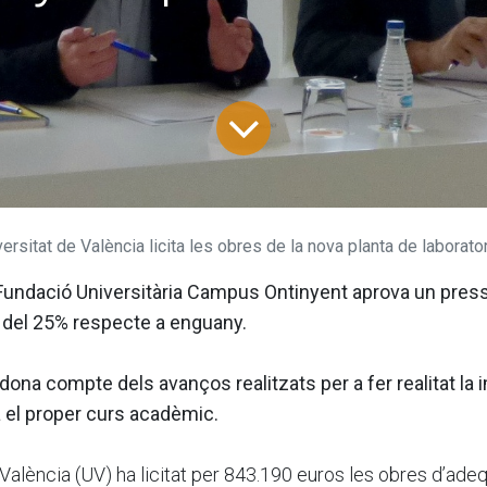
sitat de València licita les obres de la nova planta de laboratoris del Campus d’Onti
a Fundació Universitària Campus Ontinyent aprova un pres
del 25% respecte a enguany.
ona compte dels avanços realitzats per a fer realitat la 
a el proper curs acadèmic.
Protección de datos
Plaza Santo Domingo, 24 – 46870 •
Ontinyent (València)
 València (UV) ha licitat per 843.190 euros les obres d’adeq