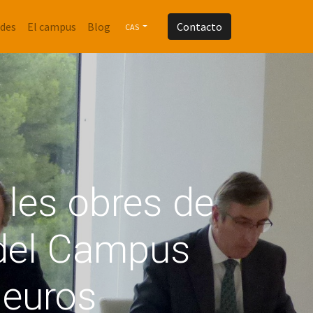
ades
El campus
Blog
Contacto
CAS
a les obres de
 del Campus
 euros