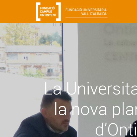
La Universita
la nova pl
d’Ont