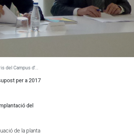
nyent per 843.000 euros
supost per a 2017
implantació del
uació de la planta