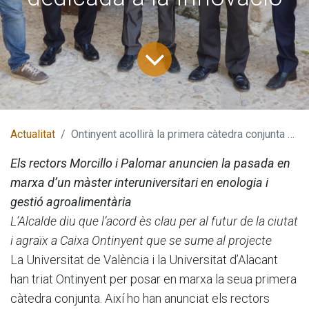
Actualitat
Ontinyent acollirà la primera càtedra conjunta de les Universitats de València i Alacant dedicada a la Innovació
Els rectors Morcillo i Palomar anuncien la pasada en
marxa d’un màster interuniversitari en enologia i
gestió agroalimentària
L’Alcalde diu que l’acord ès clau per al futur de la ciutat
i agraïx a Caixa Ontinyent que se sume al projecte
La Universitat de València i la Universitat d’Alacant
han triat Ontinyent per posar en marxa la seua primera
càtedra conjunta. Així ho han anunciat els rectors