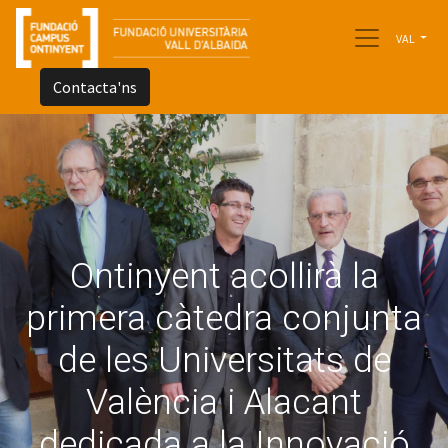
VAL
Contacta'ns
Ontinyent acollirà la
primera càtedra conjunta
de les Universitats de
València i Alacant
dedicada a la Innovació